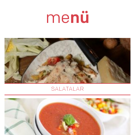
ETLİ ÇÖKERTME KEBABI
me
nü
SALATALAR