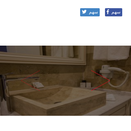
سهم
سهم
<
>