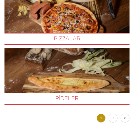
PİZZALAR
PİDELER
1
2