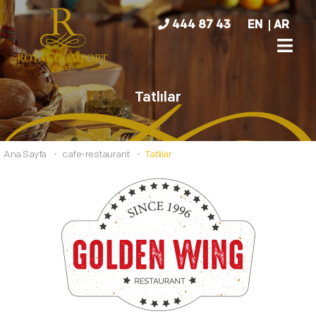
444 87 43
EN
AR
Tatlılar
Ana Sayfa
cafe-restaurant
Tatlılar