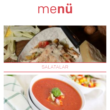
DONDURMALI PROFİTEROL
me
nü
SALATALAR