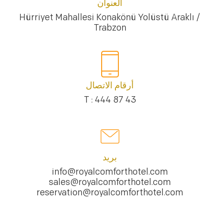
العنوان
Hürriyet Mahallesi Konakönü Yolüstü Araklı /
Trabzon
أرقام الاتصال
T : 444 87 43
بريد
info@royalcomforthotel.com
sales@royalcomforthotel.com
reservation@royalcomforthotel.com