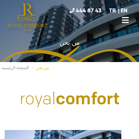
444 87 43
TR
EN
من نحن
من نحن
الصفحة الرئيسية
royal
comfort