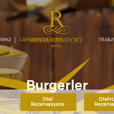
RIMIZ
CAFE-RESTAURANT
TRABZ
Burgerler
Otel 
Otel+U
Rezervasyonu 
Rezerva