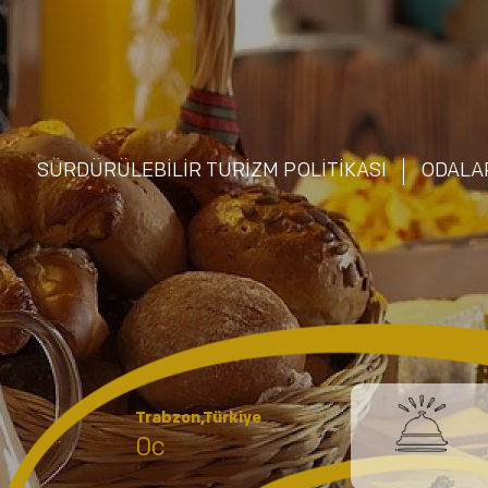
SÜRDÜRÜLEBİLİR TURİZM POLİTİKASI
ODALA
Trabzon,Türkiye
0c