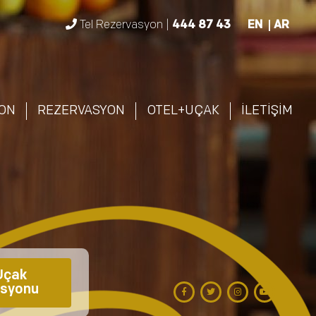
Tel Rezervasyon |
444 87 43
EN
AR
ON
REZERVASYON
OTEL+UÇAK
İLETİŞİM
çak 
syonu 