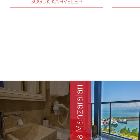
SOĞUK KAHVELER
Oda Manzaraları