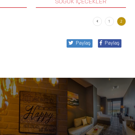
SOĞUK İÇECEKLER
1
2
Paylaş
Paylaş