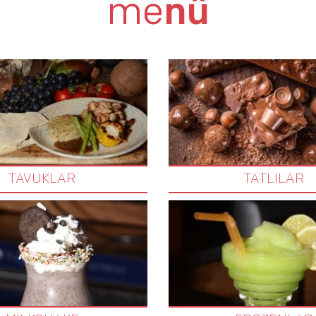
me
nü
TAVUKLAR
TATLILAR