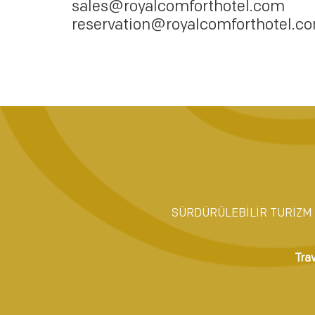
sales@royalcomforthotel.com
reservation@royalcomforthotel.c
SÜRDÜRÜLEBİLİR TURİZM 
Tra