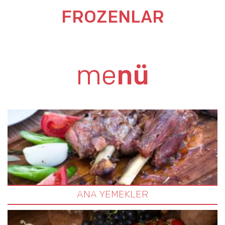
FROZENLAR
me
nü
ANA YEMEKLER