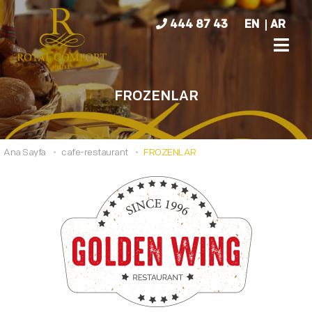
444 87 43
EN
AR
FROZENLAR
Ana Sayfa
cafe-restaurant
FROZENLAR