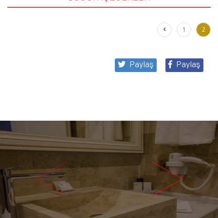
1
2
Paylaş
Paylaş
<
>