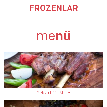
FROZENLAR
me
nü
ANA YEMEKLER