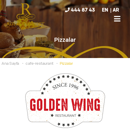
444 87 43
EN
AR
Pizzalar
Ana Sayfa
cafe-restaurant
Pizzalar