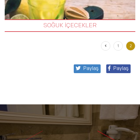
SOĞUK İÇECEKLER
1
2
Paylaş
Paylaş