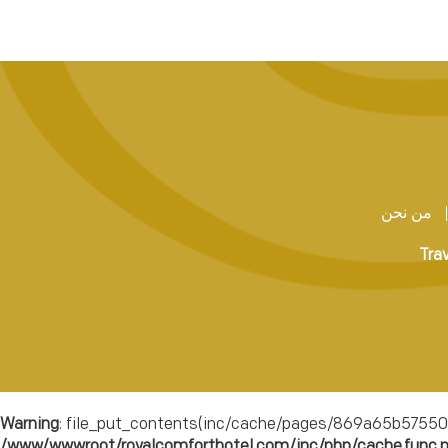
من نحن
Tra
Warning
: file_put_contents(inc/cache/pages/869a65b57550b
/www/wwwroot/royalcomforthotel.com/inc/php/cache.func.