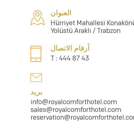
العنوان
Hürriyet Mahallesi Konakön
Yolüstü Araklı / Trabzon
أرقام الاتصال
T : 444 87 43
بريد
info@royalcomforthotel.com
sales@royalcomforthotel.com
reservation@royalcomforthotel.c