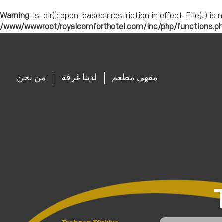
Warning
: is_dir(): open_basedir restriction in effect. File(.
/www/wwwroot/royalcomforthotel.com/inc/php/functions.p
مقهى مطعم
لدينا غرفة
من نحن