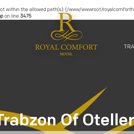
.) is not within the allowed path(s): (/www/wwwroot/royalcomfort
hp
on line
3475
TR
Trabzon Of Oteller