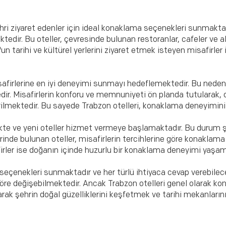
ri ziyaret edenler için ideal konaklama seçenekleri sunmaktadır
dir. Bu oteller, çevresinde bulunan restoranlar, cafeler ve a
un tarihi ve kültürel yerlerini ziyaret etmek isteyen misafirle
afirlerine en iyi deneyimi sunmayı hedeflemektedir. Bu nedenle
. Misafirlerin konforu ve memnuniyeti ön planda tutularak, od
çirilmektedir. Bu sayede Trabzon otelleri, konaklama deneyimi
te ve yeni oteller hizmet vermeye başlamaktadır. Bu durum şe
inde bulunan oteller, misafirlerin tercihlerine göre konaklama
irler ise doğanın içinde huzurlu bir konaklama deneyimi yaşama
çenekleri sunmaktadır ve her türlü ihtiyaca cevap verebilecek n
öre değişebilmektedir. Ancak Trabzon otelleri genel olarak konfo
arak şehrin doğal güzelliklerini keşfetmek ve tarihi mekanların