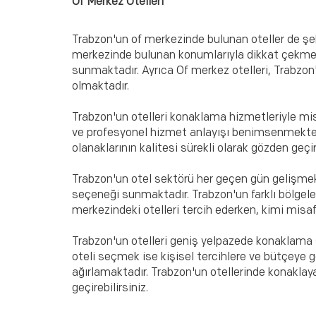
Of Merkez Otelleri
Trabzon'un of merkezinde bulunan oteller de şeh
merkezinde bulunan konumlarıyla dikkat çekmekte
sunmaktadır. Ayrıca Of merkez otelleri, Trabzon'
olmaktadır.
Trabzon'un otelleri konaklama hizmetleriyle mis
ve profesyonel hizmet anlayışı benimsenmektedir
olanaklarının kalitesi sürekli olarak gözden ge
Trabzon'un otel sektörü her geçen gün gelişmek
seçeneği sunmaktadır. Trabzon'un farklı bölgeler
merkezindeki otelleri tercih ederken, kimi misaf
Trabzon'un otelleri geniş yelpazede konaklama se
oteli seçmek ise kişisel tercihlere ve bütçeye g
ağırlamaktadır. Trabzon'un otellerinde konaklay
geçirebilirsiniz.