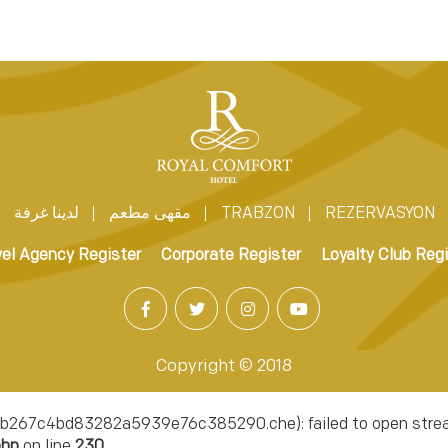
REZERVASYON
TRABZON
مقهى مطعم
لدينا غرفة
vel Agency Register
Corporate Register
Loyalty Club Regi
Copyright © 2018
267c4bd83282a5939e76c385290.che): failed to open stream: 
php
on line
230