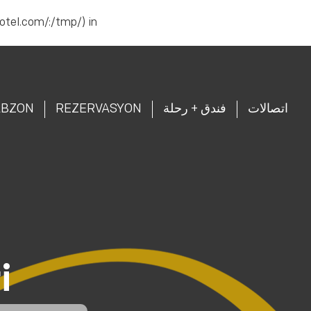
hotel.com/:/tmp/) in
الحجز |
444 87 43
TR
EN
اتصالات
فندق + رحلة
REZERVASYON
ABZON
i