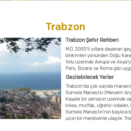
Trabzon
Trabzon Şehir Rehberi
M.Ö. 2000'li yıllara dayanan geç
birikimleri yönünden Doğu Karad
Yolu üzerinde Avrupa ve Asya'y
Pers, Bizans ve Roma gibi uygarl
Gezilebilecek Yerler
Trabzon'da çok sayıda manastır
Sümela Manastırı (Meryem Ana 
Kayalık bir yamacın üzerinde v
kilise, mutfak, öğrenci odaları
Sümela Manastırı’nın başlıca bi
uzun bir merdivenle ulaşılır. Tr