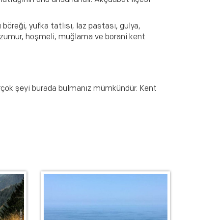
mutfağının ana unsurlarıdır. Akçaabat ilçesi
böreği, yufka tatlısı, laz pastası, gulya,
ı, zumur, hoşmeli, muğlama ve borani kent
r birçok şeyi burada bulmanız mümkündür. Kent