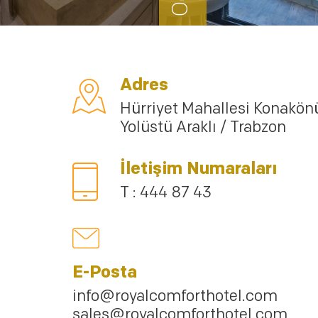
Adres
Hürriyet Mahallesi Konakön
Yolüstü Araklı / Trabzon
İletişim Numaraları
T : 444 87 43
E-Posta
info@royalcomforthotel.com
sales@royalcomforthotel.com