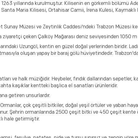
e 1263 yıllarında kurulmuştur. Kilisenin en görkemli bölümü Adem
 Santa Maria Kilisesi, Ortahisar Camii, İrena Kulesi, Kaymaklı
et Sunay Müzesi ve Zeytinlik Caddesi'ndeki Trabzon Müzesi ken
a ziyaretçi çeken Çalköy Mağarası deniz seviyesinden 1050 m 
rındaki Uzungöl, kentin en güzel doğal yerlerinden biridir. Ladi
tmasıyla oluşan yapay bir baraj gölü hüviyetindedir. Trabzon'd
tları ve halk müziğidir. Heybeler, fındık dallarından sepetler, k
 tahta kaşıklar kentteki başlıca el sanatları ürünleridir.
a getiren unsurlardır.
 Ormanlar, çok çeşitli bitkiler, doğal yeşil örtüler ve yaban hay
nur. Şehrin ormanlarında 2500 çeşit bitki ve 450 çeşit kente öz
ı hale getirmiştir.