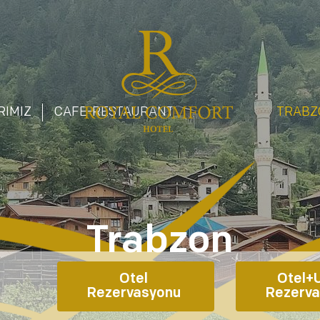
RIMIZ
CAFE-RESTAURANT
TRABZ
Trabzon
Otel 
Otel+U
Rezervasyonu 
Rezerva