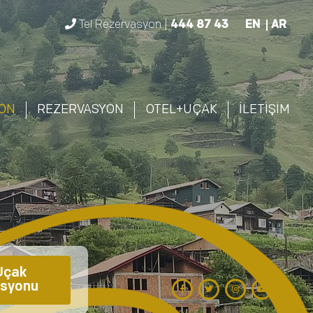
Tel Rezervasyon |
444 87 43
EN
AR
ON
REZERVASYON
OTEL+UÇAK
İLETİŞİM
çak 
syonu 