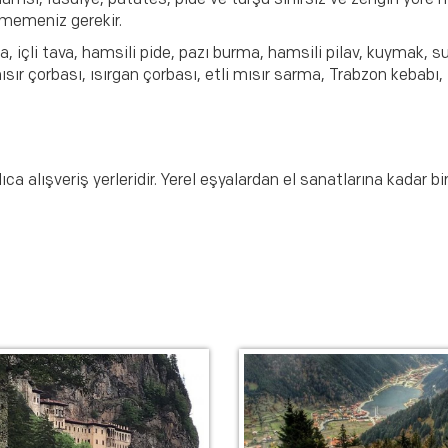
hamsi, fasulye, patates, pide ve turşu sınırsız ve zengin yöre 
memeniz gerekir.
 içli tava, hamsili pide, pazı burma, hamsili pilav, kuymak, su 
sır çorbası, ısırgan çorbası, etli mısır sarma, Trabzon kebab
lıca alışveriş yerleridir. Yerel eşyalardan el sanatlarına kada