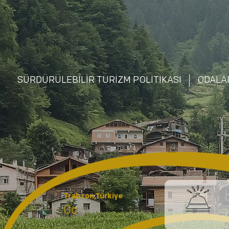
SÜRDÜRÜLEBİLİR TURİZM POLİTİKASI
ODALA
Trabzon,Türkiye
0c