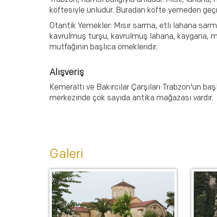
Trabzon, hamsi balığıyla ünlüdür. Mısır, lahana, 
köftesiyle ünlüdür. Buradan köfte yemeden geç
Otantik Yemekler: Mısır sarma, etli lahana sarma,
kavrulmuş turşu, kavrulmuş lahana, kaygana, mı
mutfağının başlıca örnekleridir.
Alışveriş
Kemeraltı ve Bakırcılar Çarşıları Trabzon'un baş
merkezinde çok sayıda antika mağazası vardır.
Galeri