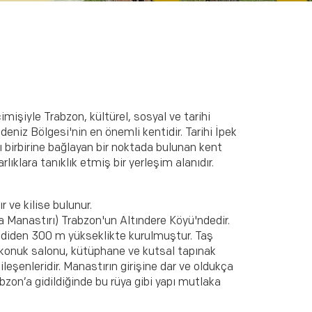
imişiyle Trabzon, kültürel, sosyal ve tarihi
eniz Bölgesi'nin en önemli kentidir. Tarihi İpek
ı birbirine bağlayan bir noktada bulunan kent
ıklara tanıklık etmiş bir yerleşim alanıdır.
 ve kilise bulunur.
Manastırı) Trabzon'un Altındere Köyü'ndedir.
adiden 300 m yükseklikte kurulmuştur. Taş
, konuk salonu, kütüphane ve kutsal tapınak
leşenleridir. Manastırın girişine dar ve oldukça
abzon’a gidildiğinde bu rüya gibi yapı mutlaka