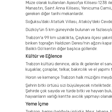
Müze olarak kullanılan Ayasofya Kilisesi 1238 il
Manastırı, Saint Anna Kilisesi, Yenicuma Camii,
gereken diğer tarihi mekanlardır.
Soğuksu’daki Atatürk Villası, Ataköy'deki Cevd
Düzköy'ün 5 km güneyinde bulunan ve fazlasıyl
Trabzon'a 99 km uzaklıkta, Çaykara ilçesi yakınla
biriken toprağın Haldizen Deresi'nin ağzını kapa
Balıklı Göl kentin diğer başlıca gölleridir.
Kültür ve Eğlence
Trabzon kültürü denince, akla ilk gelenler el sana
kuşaklar, çoraplar, telkar, bakırcılık ve el yapımı
Horon ve kemençe Trabzon halk müziğini meydan
Şehrin bitki örtüsü sizi büyüleyecek niteliktedir.
Şehirde çok sayıda ve türde bitki ve hayvan bulu
hayvanların varlığı kentte avcılık yapmayı olanakl
Yeme İçme