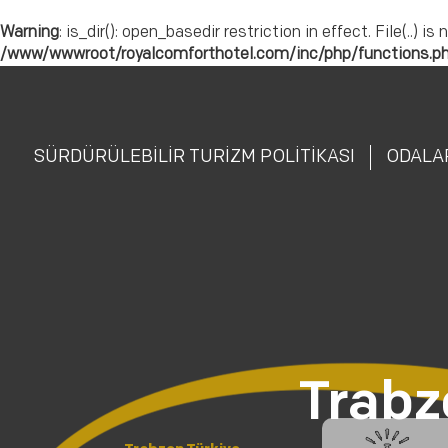
Warning
: is_dir(): open_basedir restriction in effect. File(.
/www/wwwroot/royalcomforthotel.com/inc/php/functions.p
SÜRDÜRÜLEBİLİR TURİZM POLİTİKASI
ODALA
Trabz