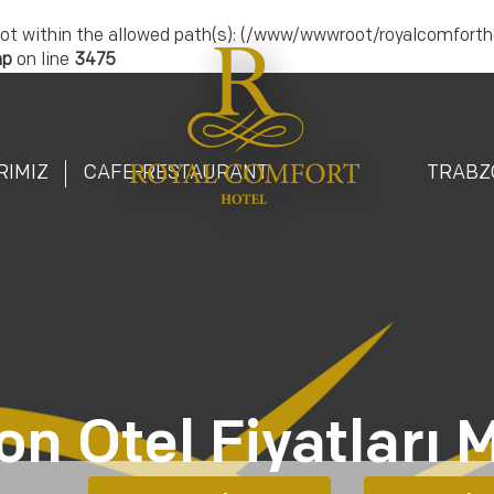
.) is not within the allowed path(s): (/www/wwwroot/royalcomfort
hp
on line
3475
RIMIZ
CAFE-RESTAURANT
TRABZ
on Otel Fiyatları 