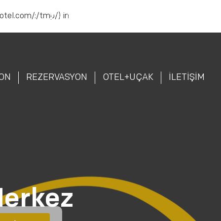
hotel.com/:/tmp/) in
Tel Rezervasyon |
444 87 43
EN
AR
ON
REZERVASYON
OTEL+UÇAK
İLETİŞİM
Merkez