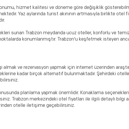
 konumu, hizmet kalitesi ve döneme göre değişiklik gösterebilm
ktedir. Yaz aylarında turist akınının artmasıyla birlikte otel f
ır.
kleri sunan Trabzon meydanda ucuz oteller, konforlu ve temiz 
zi noktalarda konumlanmıştır. Trabzon'u keşfetmek isteyen a
lgi almak ve rezervasyon yapmak için internet üzerinden araştır
erine kadar birçok alternatif bulunmaktadır. Şehirdeki otellerin
ilirsiniz.
usunda planlama yapmak önemlidir. Konaklama seçeneklerini 
niz. Trabzon merkezindeki otel fiyatları ile ilgili detaylı bilg
rinden otelle iletişime geçebilirsiniz.