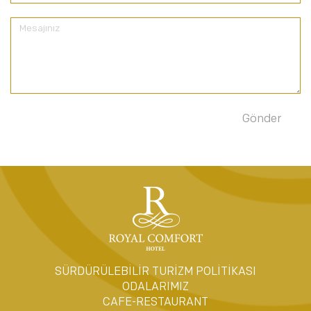
SÜRDÜRÜLEBİLİR TURİZM POLİTİKASI
ODALARIMIZ
CAFE-RESTAURANT