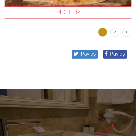
PİDELER
1
2
Paylaş
Paylaş
<
>