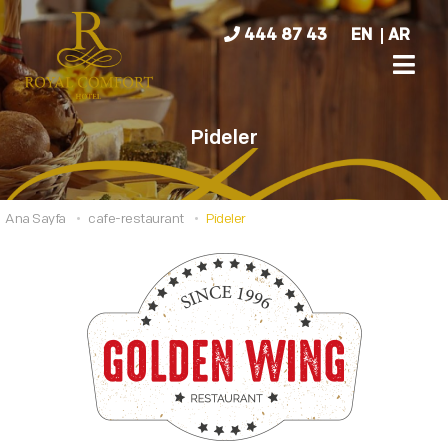
444 87 43
EN
AR
Pideler
Ana Sayfa
cafe-restaurant
Pideler