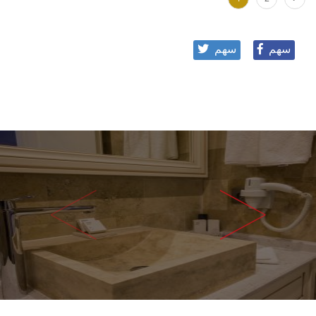
سهم
سهم
<
>