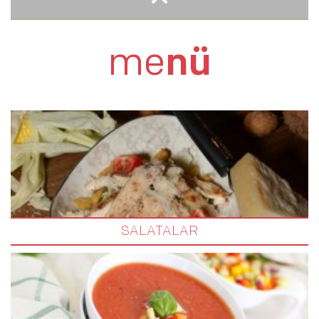
ÖZBEK PİLAVLI TAVUK PİRZOLA
me
nü
SALATALAR